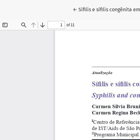
Voltar aos Detalhes do Arti
←
Sífilis e sífilis congênita