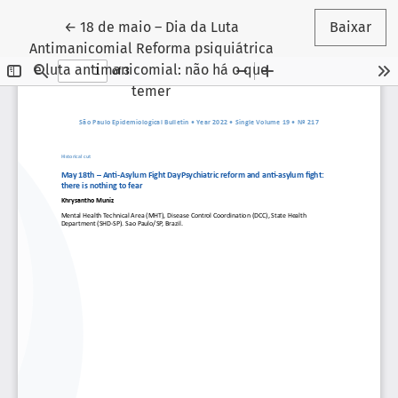
Voltar aos Detalhes do Artigo
←
18 de maio – Dia da Luta
Baixar
Antimanicomial Reforma psiquiátrica
e luta antimanicomial: não há o que
temer