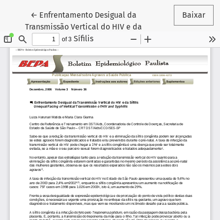
Voltar aos Detalhes do Artigo
←
Enfrentamento Desigual da
Baixar
Transmissão Vertical do HIV e da
Sífilis