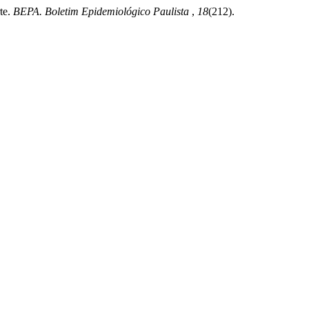
te.
BEPA. Boletim Epidemiológico Paulista
,
18
(212).