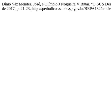
Dínio Vaz Mendes, José, e Olímpio J Nogueira V Bittar. “O SUS De
de 2017, p. 21-23, https://periodicos.saude.sp.gov.br/BEPA182/articl