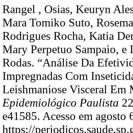
Rangel , Osias, Keuryn Ale
Mara Tomiko Suto, Rosemar
Rodrigues Rocha, Katia Den
Mary Perpetuo Sampaio, e L
Rodas. “Análise Da Efetivi
Impregnadas Com Inseticid
Leishmaniose Visceral Em 
Epidemiológico Paulista
22
e41585. Acesso em agosto 6
https://periodicos.saude.s