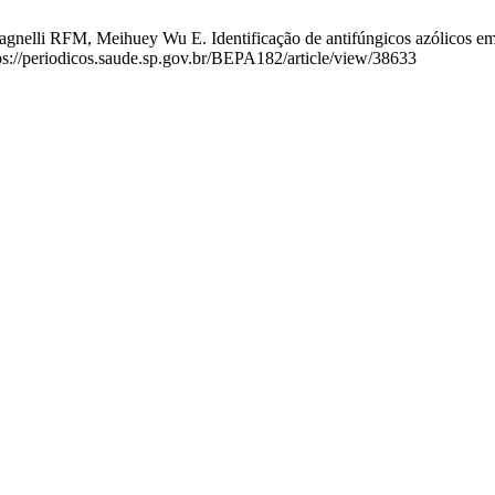
elli RFM, Meihuey Wu E. Identificação de antifúngicos azólicos em
tps://periodicos.saude.sp.gov.br/BEPA182/article/view/38633