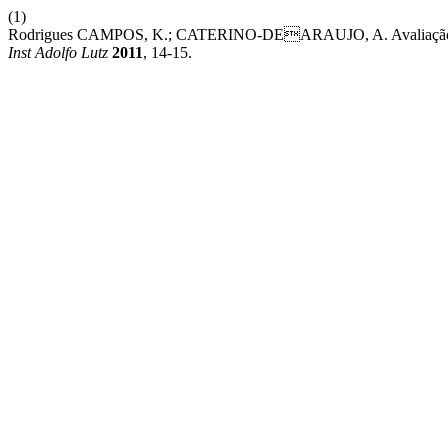
(1)
Rodrigues CAMPOS, K.; CATERINO-DEARAUJO, A. Avaliação Da P
Inst Adolfo Lutz
2011
, 14-15.