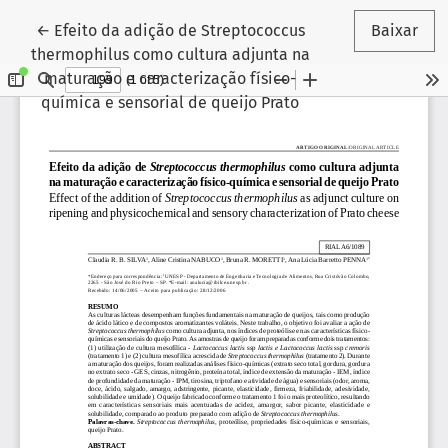
Voltar aos Detalhes do Artigo
←
Efeito da adição de Streptococcus
Baixar
thermophilus como cultura adjunta na
maturação e caracterização físico-
química e sensorial de queijo Prato