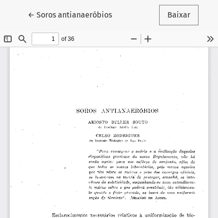
Voltar aos Detalhes do Artigo
←
Soros antianaeróbios
Baixar