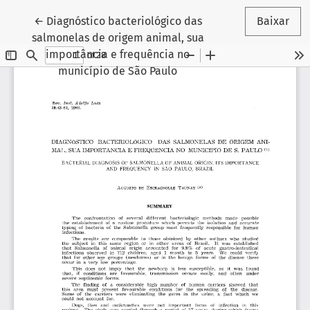
Voltar aos Detalhes do Artigo
←
Diagnóstico bacteriológico das
Baixar
salmonelas de origem animal, sua
importância e frequência no
município de São Paulo