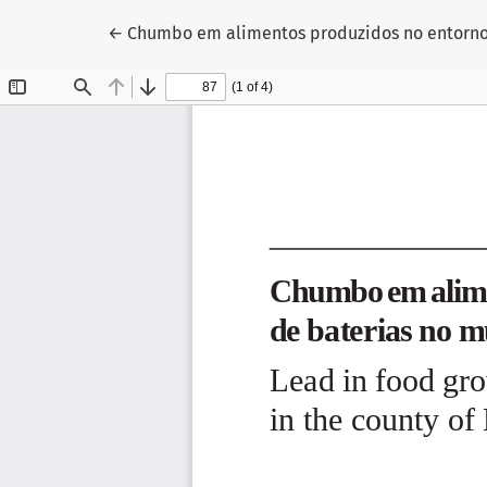
Voltar aos Detalhes do Artigo
←
Chumbo em alimentos produzidos no entorno 