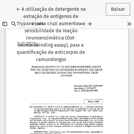
Voltar aos Detalhes do Artigo
←
A utilização de detergente na
Baixar
extração de antígenos de
Trypanosoma cruzi aumentou a
sensibilidade da reação
imunoenzimática (Dot-
immunobinding assay), para a
quantificação de anticorpos de
camundongos