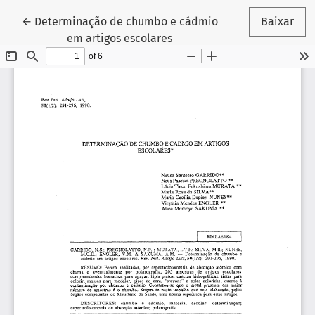
Voltar aos Detalhes do Artigo
←
Determinação de chumbo e cádmio
Baixar
em artigos escolares