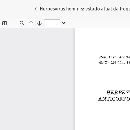
Voltar aos Detalhes do Artigo
←
Herpesvirus hominis: estado atual da freq