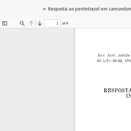
Voltar aos Detalhes do Artigo
←
Resposta ao pentetrazol em camundong