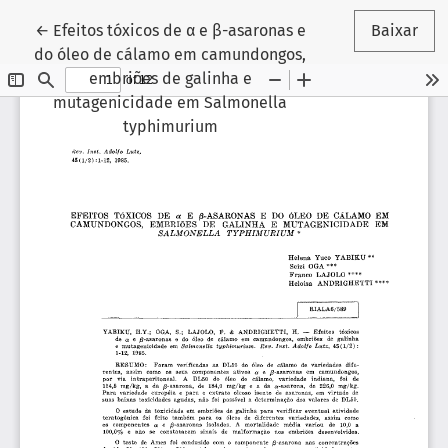
Voltar aos Detalhes do Artigo
←
Efeitos tóxicos de α e β-asaronas e
Baixar
do óleo de cálamo em camundongos,
embriões de galinha e
mutagenicidade em Salmonella
typhimurium