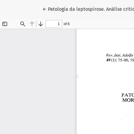
Voltar aos Detalhes do Artigo
←
Patologia da leptospirose. Análise crí