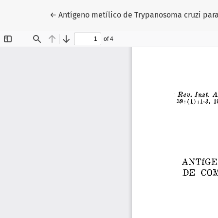
Voltar aos Detalhes do Artigo
←
Antígeno metílico de Trypanosoma cruzi par