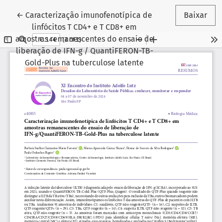
Voltar aos Detalhes do Artigo
←
Caracterização imunofenotípica de
Baixar
linfócitos T CD4+ e T CD8+ em
amostras remanescentes do ensaio de
liberação de IFN-g / QuantiFERON-TB-
Gold-Plus na tuberculose latente