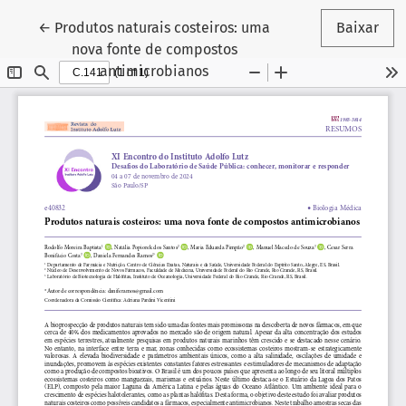
Voltar aos Detalhes do Artigo
←
Produtos naturais costeiros: uma
Baixar
nova fonte de compostos
antimicrobianos