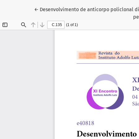
Voltar aos Detalhes do Artigo
←
Desenvolvimento de anticorpo policlonal d
pe