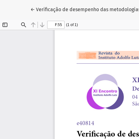
Voltar aos Detalhes do Artigo
←
Verificação de desempenho das metodologias a