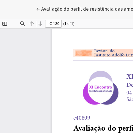
Voltar aos Detalhes do Artigo
←
Avaliação do perfil de resistência das am