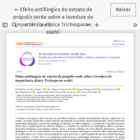
Voltar aos Detalhes do Artigo
←
Efeito antifúngico do extrato de
Baixar
própolis verde sobre a levedura de
importãncia clínica Trichosporon
asahii