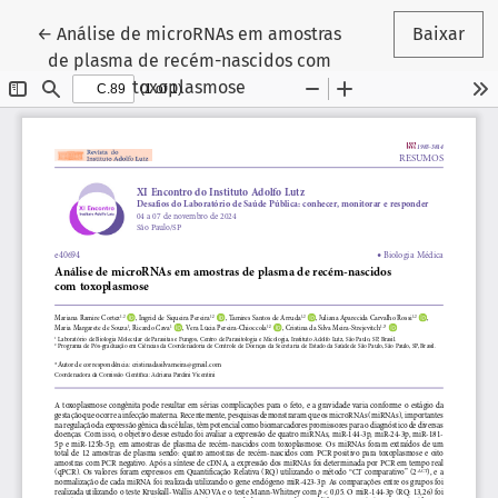
Voltar aos Detalhes do Artigo
←
Análise de microRNAs em amostras
Baixar
de plasma de recém-nascidos com
toxoplasmose