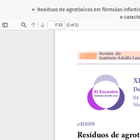
Voltar aos Detalhes do Artigo
←
Resíduos de agrotóxicos em fórmulas infanti
e caract