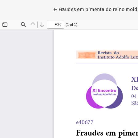
Voltar aos Detalhes do Artigo
←
Fraudes em pimenta do reino moída: