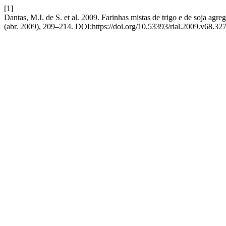
[1]
Dantas, M.I. de S. et al. 2009. Farinhas mistas de trigo e de soja agre
(abr. 2009), 209–214. DOI:https://doi.org/10.53393/rial.2009.v68.32