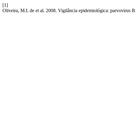
[1]
Oliveira, M.I. de et al. 2008. Vigilância epidemiológica: parvovirus 