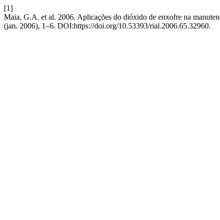
[1]
Maia, G.A. et al. 2006. Aplicações do dióxido de enxofre na manutenç
(jan. 2006), 1–6. DOI:https://doi.org/10.53393/rial.2006.65.32960.