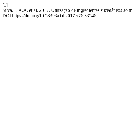
[1]
Silva, L.A.A. et al. 2017. Utilização de ingredientes sucedâneos ao t
DOI:https://doi.org/10.53393/rial.2017.v76.33546.