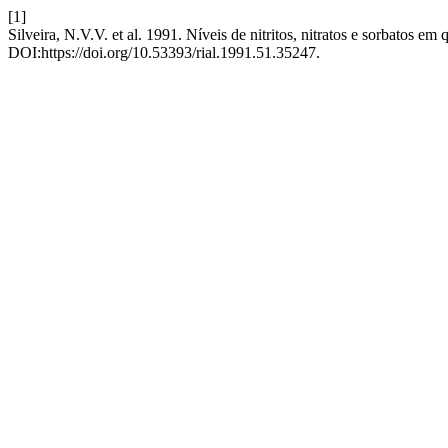
[1]
Silveira, N.V.V. et al. 1991. Níveis de nitritos, nitratos e sorbatos e
DOI:https://doi.org/10.53393/rial.1991.51.35247.