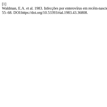
[1]
Waldman, E.A. et al. 1983. Infecções por enterovírus em recém-nasci
55–68. DOI:https://doi.org/10.53393/rial.1983.43.36808.