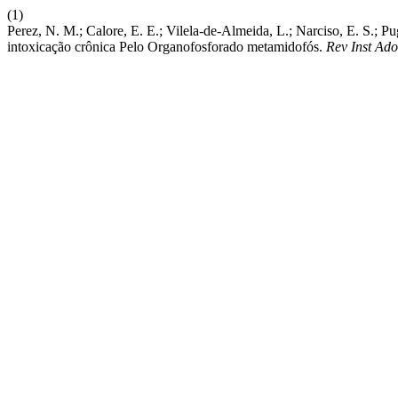
(1)
Perez, N. M.; Calore, E. E.; Vilela-de-Almeida, L.; Narciso, E. S.;
intoxicação crônica Pelo Organofosforado metamidofós.
Rev Inst Ado