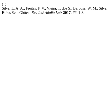
(1)
Silva, L. A. A.; Freitas, F. V.; Vieira, T. dos S.; Barbosa, W. M.; S
Bolos Sem Glúten.
Rev Inst Adolfo Lutz
2017
,
76
, 1-8.