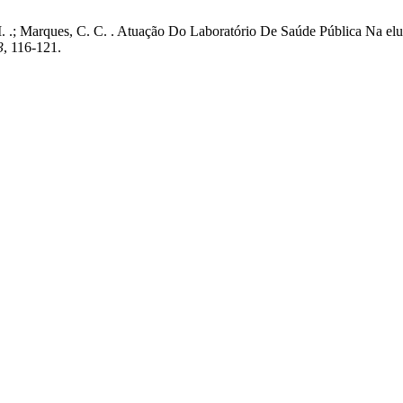
. T. M. .; Marques, C. C. . Atuação Do Laboratório De Saúde Pública Na
3
, 116-121.