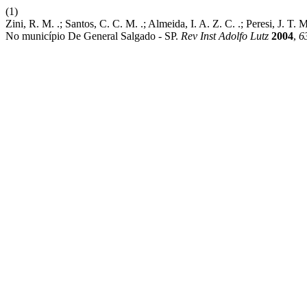
(1)
Zini, R. M. .; Santos, C. C. M. .; Almeida, I. A. Z. C. .; Peresi, J
No município De General Salgado - SP.
Rev Inst Adolfo Lutz
2004
,
6