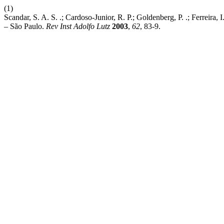
(1)
Scandar, S. A. S. .; Cardoso-Junior, R. P.; Goldenberg, P. .; Ferreira
– São Paulo.
Rev Inst Adolfo Lutz
2003
,
62
, 83-9.