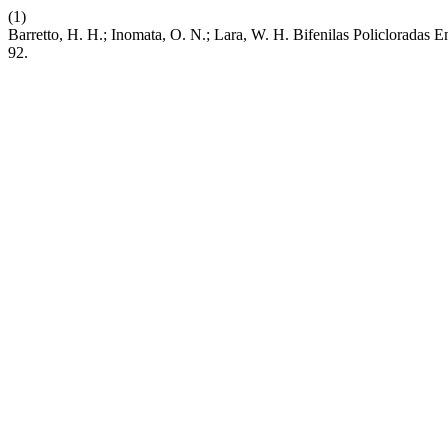
(1)
Barretto, H. H.; Inomata, O. N.; Lara, W. H. Bifenilas Policlorada
92.