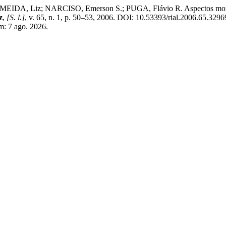
, Liz; NARCISO, Emerson S.; PUGA, Flávio R. Aspectos morfológi
z
,
[S. l.]
, v. 65, n. 1, p. 50–53, 2006. DOI: 10.53393/rial.2006.65.3296
m: 7 ago. 2026.