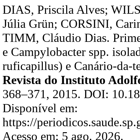
DIAS, Priscila Alves; WI
Júlia Grün; CORSINI, Cari
TIMM, Cláudio Dias. Primei
e Campylobacter spp. isola
ruficapillus) e Canário-da-te
Revista do Instituto Adolf
368–371, 2015. DOI: 10.1
Disponível em:
https://periodicos.saude.sp
Acesso em: 5 ago. 2026.