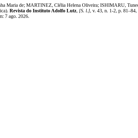
Maria de; MARTINEZ, Clélia Helena Oliveira; ISHIMARU, Tuneo; MA
ica).
Revista do Instituto Adolfo Lutz
,
[S. l.]
, v. 43, n. 1-2, p. 81–8
m: 7 ago. 2026.