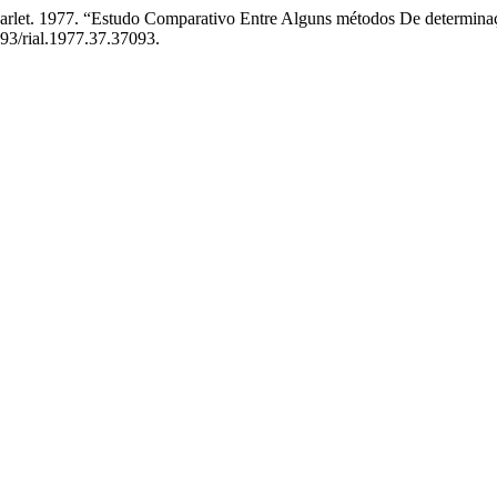
rlet. 1977. “Estudo Comparativo Entre Alguns métodos De determinaçã
393/rial.1977.37.37093.