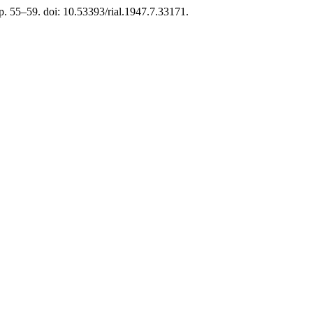
 p. 55–59. doi: 10.53393/rial.1947.7.33171.