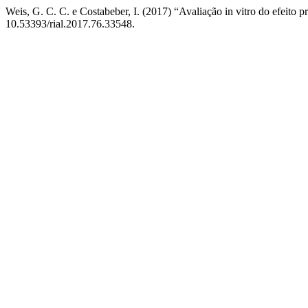
Weis, G. C. C. e Costabeber, I. (2017) “Avaliação in vitro do efeito p
10.53393/rial.2017.76.33548.