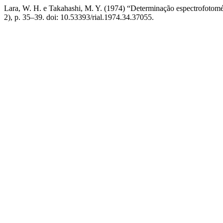
Lara, W. H. e Takahashi, M. Y. (1974) “Determinação espectrofotométri
2), p. 35–39. doi: 10.53393/rial.1974.34.37055.