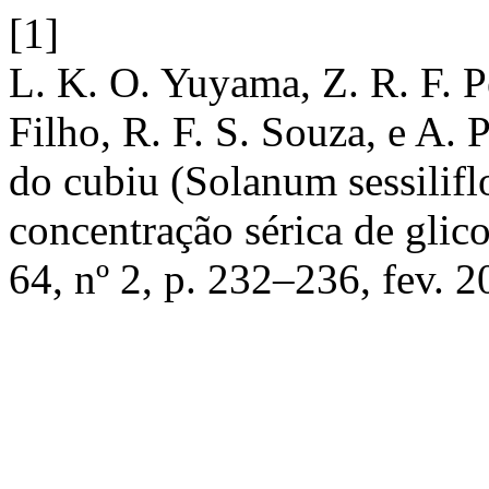
[1]
L. K. O. Yuyama, Z. R. F. Pe
Filho, R. F. S. Souza, e A. 
do cubiu (Solanum sessilif
concentração sérica de glic
64, nº 2, p. 232–236, fev. 2