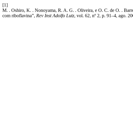
[1]
M. . Oshiro, K. . Nonoyama, R. A. G. . Oliveira, e O. C. de O. . Barre
com riboflavina”,
Rev Inst Adolfo Lutz
, vol. 62, nº 2, p. 91–4, ago. 20