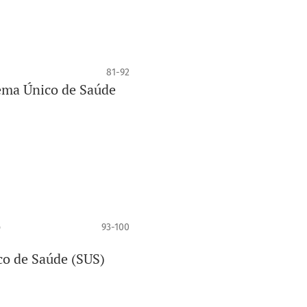
81-92
tema Único de Saúde
o
93-100
co de Saúde (SUS)