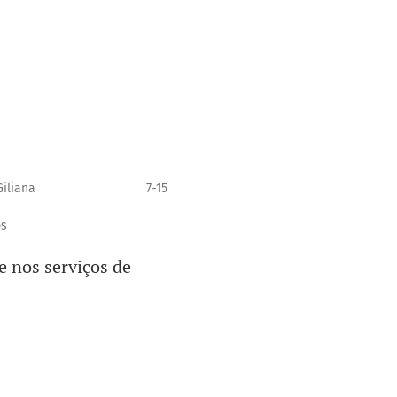
Giliana
7-15
os
e nos serviços de