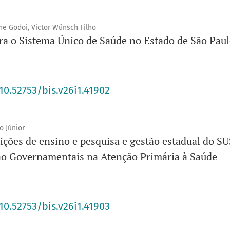
e Godoi, Victor Wünsch Filho
a o Sistema Único de Saúde no Estado de São Pau
10.52753/bis.v26i1.41902
o Júnior
uições de ensino e pesquisa e gestão estadual do S
ão Governamentais na Atenção Primária à Saúde
10.52753/bis.v26i1.41903