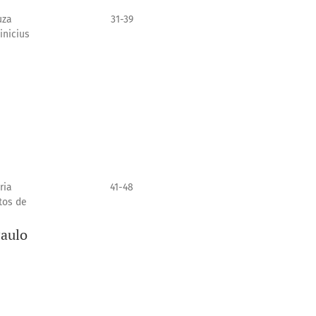
uza
31-39
inicius
ria
41-48
tos de
Paulo