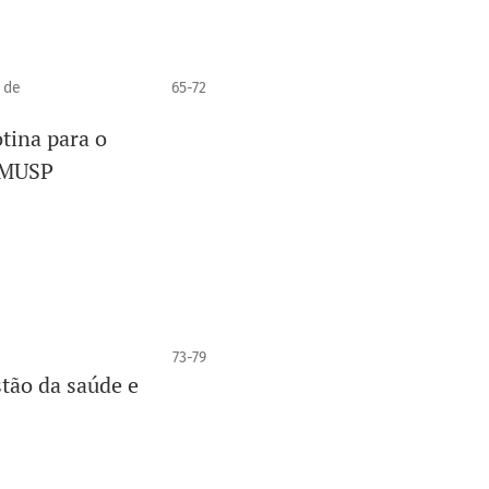
 de
65-72
tina para o
 FMUSP
73-79
tão da saúde e