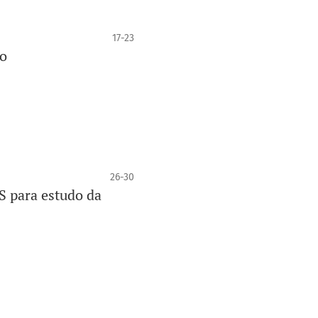
17-23
lo
26-30
US para estudo da