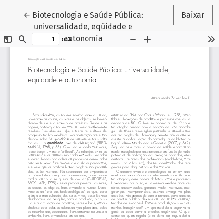
Voltar aos Detalhes do Artigo
←
Biotecnologia e Saúde Pública:
Baixar
universalidade, eqüidade e
autonomia